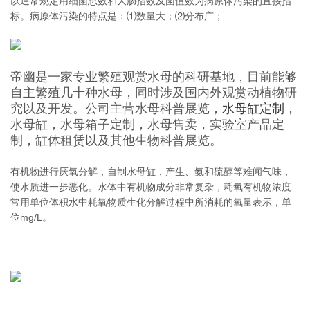
以通常规定用细菌总数和大肠指数及菌值数为病原体污染的直接指
标。病原体污染的特点是：⑴数量大；⑵分布广；
帝幽是一家专业繁殖观赏水母的科研基地，目前能够
自主繁殖几十种水母，同时涉及国内外观赏动植物研
究以及开发。公司主营水母科普展览，
水母缸定制
，
水母缸，水母箱子定制，水母售卖，实验室产品定
制，缸体租赁以及其他生物科普展览。
有机物进行厌氧分解，自制水母缸，产生、氨和硫醇等难闻气味，
使水质进一步恶化。水体中有机物成分非常复杂，耗氧有机物浓度
常用单位体积水中耗氧物质生化分解过程中所消耗的氧量表示，单
位mg/L。