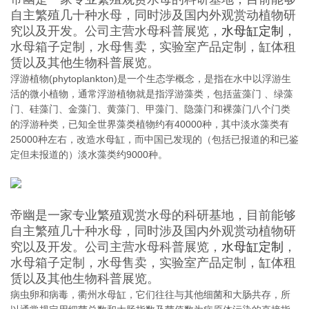
自主繁殖几十种水母，同时涉及国内外观赏动植物研
究以及开发。公司主营水母科普展览，
水母缸定制
，
水母箱子定制，水母售卖，实验室产品定制，缸体租
赁以及其他生物科普展览。
浮游植物(phytoplankton)是一个生态学概念，是指在水中以浮游生
活的微小植物，通常浮游植物就是指浮游藻类，包括蓝藻门 、绿藻
门、硅藻门、金藻门、黄藻门、甲藻门、隐藻门和裸藻门八个门类
的浮游种类，已知全世界藻类植物约有40000种，其中淡水藻类有
25000种左右，改造水母缸，而中国已发现的（包括已报道的和已鉴
定但未报道的）淡水藻类约9000种。
帝幽是一家专业繁殖观赏水母的科研基地，目前能够
自主繁殖几十种水母，同时涉及国内外观赏动植物研
究以及开发。公司主营水母科普展览，
水母缸定制
，
水母箱子定制，水母售卖，实验室产品定制，缸体租
赁以及其他生物科普展览。
病虫卵和病毒，衢州水母缸，它们往往与其他细菌和大肠共存，所