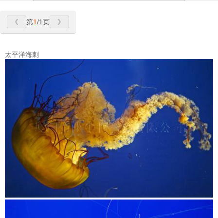
第
1
/1页
太平洋海刺